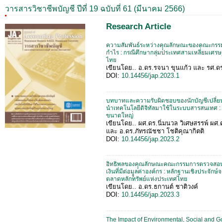
วารสารวิชาชีพบัญชี ปีที่ 19 ฉบับที่ 61 (มีนาคม 2566)
Research Article
ความสัมพันธ์ระหว่างคุุณลักษณะของคณะกร
กำไร : กรณีศึกษากลุ่มประเทศสามเหลี่่ยมเศรษฐ
ไทย
เขียนโดย.. อ.ดร.รจนา ขุนแก้ว และ รศ.ดร.ม
DOI:
10.14456/jap.2023.1
บทบาทและความรับผิดชอบของนักบัญชีเปลี่ยน
นำเทคโนโลยีดิจิทัลมาใช้ในระบบสารสนเทศ : ม
ขนาดใหญ่่
เขียนโดย.. ผศ.ดร.นิ่มนวล วิเศษสรรพ์ ผศ.
และ อ.ดร.ภัทรณัชชา โชติคุณากิตติ
DOI:
10.14456/jap.2023.2
อิทธิพลของคุุณลักษณะคณะกรรมการตรวจสอบท
เงินที่มีต่อมููลค่าองค์กร : หลักฐานเชิงประจัก
ตลาดหลักทรัพย์แห่งประเทศไทย
เขียนโดย.. อ.ดร.ธกานต์ ชาติวงค์
DOI:
10.14456/jap.2023.3
The Impact of Environmental, Social and 