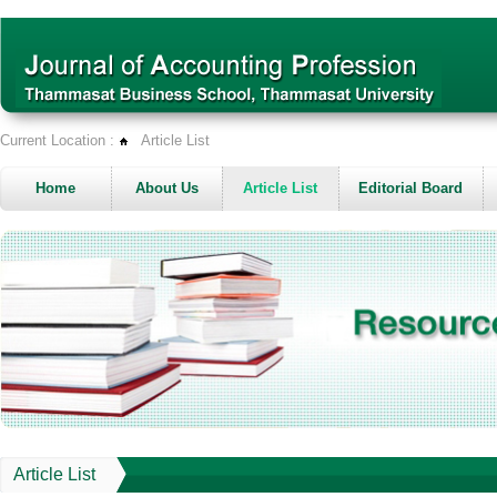
Current Location :
Article List
Home
About Us
Article List
Editorial Board
Article List