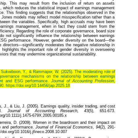
onship. This may result from the inclusion of return on assets
, which reduces the statistical impact of earnings management
. This finding suggests that the relationships observed in the
 Jones models may reflect model misspecification rather than a
etween the variables. Specifically, high accruals may have been
 earnings management, when in fact they could stem from the
efficiency. Regarding the role of corporate governance, board size
o not significantly influence the relationship between earnings
G performance. However, gender diversity on the board—the
e directors—significantly moderates the negative relationship in
highlights the important role of gender diversity in overseeing
viors that may undermine organizational sustainability.
Sukwiboon, Y., & Rammapor, W. (2025). The moderating role of
governance mechanisms on the relationship between earnings
nt and ESG performance.
Journal of Accounting Profession,
90. https://doi.org/10.14456/jap.2025.18
, J., & Liu, J. (
2005).
Earnings quality, insider trading, and cost
.
Journal of Accounting Research,
43
(5)
,
651-673.
.org/10.1111/j.1475-679X.2005.00185.x
rreira, D. (2009). Women in the boardroom and their impact on
e and performance.
Journal of Financial Economics
,
94
(2), 291-
//doi.org/
10.1016/
j.jfineco
.
2008.10.007