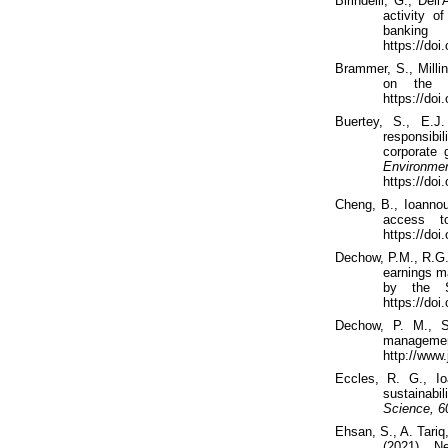
Birindelli
, G.,
Dell'A
activity o
banki
https://do
Brammer, S., Milli
on the 
https://doi
Buertey
, S., E.J.
responsib
corporate
Enviro
https://doi
Cheng, B.,
Ioanno
access t
https://doi
Dechow
, P.M., R.G
earnings m
by the
https://doi.
Dechow
, P. M., 
manage
http://www.
Eccles, R. G.,
I
sustainabi
Science, 6
Ehsan, S., A. Tariq
(
2021
)
.
Ne