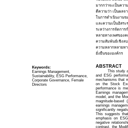
มากกว่าจะเป็นความสั
ตีความว่า เป็นผลจา
ในการดำเนินงานขอ
และความเป็นอิสระข
ระหว่างการจัดการ
หลายทางเพศของคณ
ความสัมพันธ์เชิงลบ
ความหลากหลายทางเ
ยั่งยืนขององค์กร
ABSTRACT
Keywords:
This study 
Earnings Management,
and ESG performan
Sustainability, ESG Performance,
mechanisms that may
Corporate Governance, Female
on the Stock Ex
Directors
performance is m
Earnings manageme
model, and the Modi
magnitude-based (
earnings manageme
significantly nega
This suggests tha
emphasis on ESG i
negative relation
contrast, the Modi