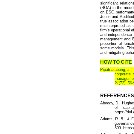
significant relati
(ROA) in the model
on ESG performance
Jones and Modified
true association b
misinterpreted as
firm’s operational 
and independence d
management and ES
proportion of femal
some models. This 
and mitigating beha
HOW TO CITE
Pipatnarapong, J.,
corporate 
manageme
21
(72), 56-
REFERENCES
Aboody
, D., Hughes
of capital
https://doi
Adams, R. B., & Fe
governanc
309.
https: