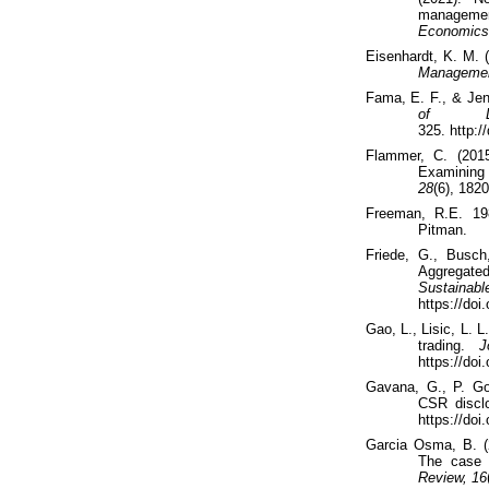
managemen
Economics
Eisenhardt, K. M. 
Managemen
Fama
, E. F., & Je
of L
325.
http:/
Flammer, C. (
201
Examining
28
(6)
,
1820
Freeman, R.E. 19
Pitman.
Friede
, G., Busc
Aggregate
Sustai
https://doi.
Gao, L.,
Lisic
, L. 
trading.
J
https://doi
Gavana
, G., P. G
CSR disclo
https://doi
Garcia
Osma
, B. 
The case 
Review, 16