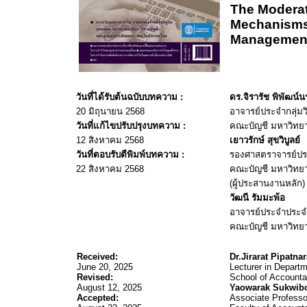
The Moderat
Mechanisms 
Management
วันที่ได้รับต้นฉบับบทความ :
ดร.จิรารัช พิพัฒน์น
20
มิถุนายน 2568
อาจารย์ประจำกลุ่ม
วันที่แก้ไขปรับปรุงบทความ :
คณะบัญชี มหาวิทย
12
สิงหาคม
2568
เยาวรักษ์ สุขวิบูลย์
วันที่ตอบรับตีพิมพ์บทความ :
รองศาสตราจารย์ปร
22
สิงหาคม
2568
คณะบัญชี มหาวิทยาล
(ผู้ประสานงานหลัก)
วัฒนี
รัม
มะพ้อ
อาจารย์ประจำประจ
คณะบัญชี มหาวิทยาล
Received:
Dr.Jirarat
Pipatna
June 20, 2025
Lecturer in Departm
Revised:
School of Accounta
August 12, 2025
Yaowarak
Sukwib
Accepted:
Associate Professo