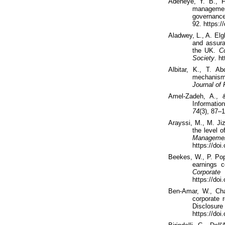
Adeneye
, Y. B.,
F
manageme
governance
92. https:/
Aladwey
, L., A.
Elg
and assura
the UK.
C
Society
. h
Albitar
, K., T.
Ab
mechanism
Journal of
Amel
-Zadeh, A.,
Informatio
74
(3), 87–1
Arayssi
, M., M.
Jiz
the level 
Manage
https://do
Beekes
, W., P. Po
earnings 
Corporate
https://doi
Ben-Amar, W., C
corporate r
Disclosur
https://do