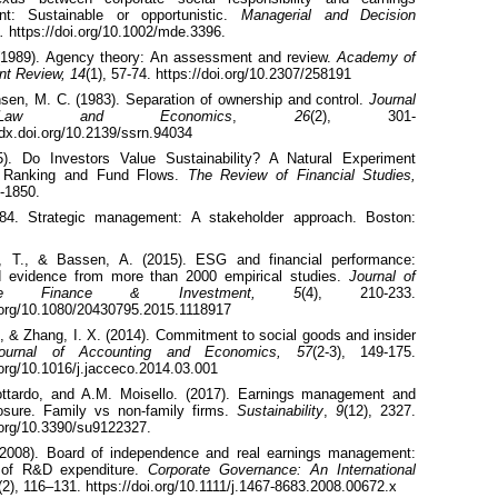
t: Sustainable or opportunistic.
Managerial and Decision
.
https://doi.org/10.1002/mde.3396.
(
1989).
Agency theory: An assessment and review.
Academy of
t Review,
14
(1)
,
57-74.
https://doi.org/10.2307/258191
nsen, M. C. (
1983).
Separation of ownership and control.
Journal
aw and Economics
,
26
(2)
,
301-
/dx.doi.org/10.2139/ssrn.94034
5).
Do Investors Value Sustainability? A Natural Experiment
 Ranking and Fund Flows.
The Review of Financial Studies,
-1850.
84. Strategic management: A stakeholder approach.
Boston:
h, T., &
Bassen
, A. (
2015).
ESG and financial performance:
d evidence from more than
2000
empirical studies.
Journal of
nable Finance & Investment,
5
(4)
,
210-233.
org/
10.1080/20430795.2015.1118917
L., & Zhang, I. X. (2014). Commitment to social goods and insider
ournal of Accounting and Economics, 57
(2-3), 149-175.
.org/10.1016/j.jacceco.2014.03.001
ottardo, and A.M.
Moisello
. (2017). Earnings management
and
sure. Family vs non-family firms.
Sustainability
,
9
(12), 2327.
.org/10.3390/su9122327.
(2008). Board of independence and real earnings management:
of R&D expenditure.
Corporate Governance: An International
(2), 116–131. https://doi.org/10.1111/j.1467-8683.2008.00672.x