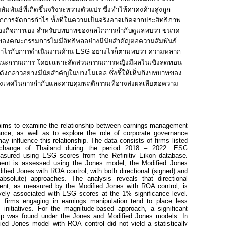
มพันธ์ที่เกิดขึ้นจริงระหว่างตัวแปร ซึ่งทำให้ค่าคงค้างสูงถูก
กการจัดการกำไร ทั้งที่ในความเป็นจริงอาจเกิดจากประสิทธิภาพ
งกิจการเอง สำหรับบทบาทของกลไกการกำกับดูแลพบว่า ขนาด
องคณะกรรมการไม่มีอิทธิพลอย่างมีนัยสำคัญต่อความสัมพันธ์
กำไรกับการดำเนินงานด้าน
ESG
อย่างไรก็ตามพบว่า ความหลาก
ะกรรมการ โดยเฉพาะสัดส่วนกรรมการหญิงมีผลในเชิงลดทอน
ดังกล่าวอย่างมีนัยสำคัญในบางโมเดล ซึ่งชี้ให้เห็นถึงบทบาทของ
พศในการกำกับและควบคุมพฤติกรรมที่อาจส่งผลเสียต่อความ
aims to examine the relationship between earnings management
ce, as well as to explore the role of corporate governance
 influence this relationship. The data consists of firms listed
change of Thailand during the period 2018 – 2022. ESG
easured using ESG scores from the
Refinitiv
Eikon database.
nt is assessed using the Jones model, the Modified Jones
fied Jones with ROA control, with both directional (signed) and
absolute) approaches. The analysis reveals that directional
nt, as measured by the Modified Jones with ROA control, is
tively associated with ESG scores at the 1% significance level.
t firms engaging in earnings manipulation tend to place less
nitiatives. For the magnitude-based approach, a significant
ship was found under the Jones and Modified Jones models. In
fied Jones model with ROA control did not yield a statistically