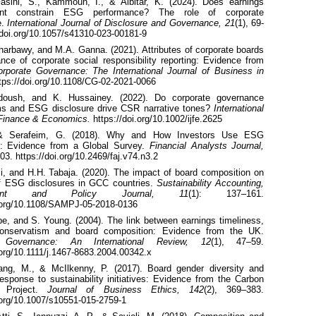
asihi
, S.,
Kammoun
, I., &
Albitar
, K. (2024). Does earnings
nt constrain ESG performance? The role of corporate
.
International Journal of Disclosure and Governance, 21
(1), 69-
/doi.org/10.1057/s41310-023-00181-9
harbawy
, and M.A.
Ganna
. (
2021
)
.
Attributes of
corporate boards
nce of corporate social responsibility
reporting: Evidence from
orporate Governance: The
International Journal of Business in
ttps://doi.org/10.1108/CG-02-2021-0066
doush
, and K.
Hussainey
. (
2022
)
.
Do corporate governance
s and ESG disclosure drive CSR narrative tones?
International
 Finance & Economics.
https://doi.org/10.1002/ijfe.2625
 &
Serafeim
, G. (2018). Why and How Investors Use ESG
n: Evidence from a Global Survey.
Financial Analysts Journal,
03. https://doi.org/10.2469/faj.v74.n3.2
i
, and H.H.
Tabaja
. (2020). The impact of board
composition on
of ESG disclosures in GCC countries.
Sustainability Accounting,
ment and Policy Journal, 11
(1): 137–161.
i.org/10.1108/SAMPJ-05-2018-0136
pe, and S. Young. (2004). The link between earnings timeliness,
conservatism and board composition: Evidence from the UK.
 Governance: An International Review,
12
(1), 47–59.
.org/10.1111/j.1467-8683.2004.00342.x
hang, M., &
McIlkenny
, P. (2017). Board gender diversity and
esponse to sustainability initiatives: Evidence from the Carbon
e Project.
Journal of Business Ethics, 142
(2), 369–383.
i.org/10.1007/s10551-015-2759-1