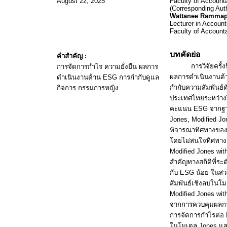
August 22, 2025
Faculty of Account
(Corresponding Aut
Wattanee
Rammap
Lecturer in Account
Faculty of Account
บทคัดย่อ
คำสำคัญ
:
การวิจัยครั้
การจัดการกำไร ความยั่งยืน ผลการ
ผลการดำเนินงานด
ดำเนินงานด้าน
ESG
การกำกับดูแล
กำกับความสัมพันธ์ด
กิจการ กรรมการหญิง
ประเทศไทยระหว่างป
คะแนน
ESG
จากฐ
Jones, Modified J
พิจารณาทิศทางของ
โดยไม่สนใจทิศทาง 
Modified Jones wit
สำคัญทางสถิติที่ระ
กับ
ESG
น้อย ในส
สัมพันธ์เชิงลบในโ
Modified Jones wit
จากการควบคุมผลกา
การจัดการกำไรต่อ
ในโมเดล
Jones
แ