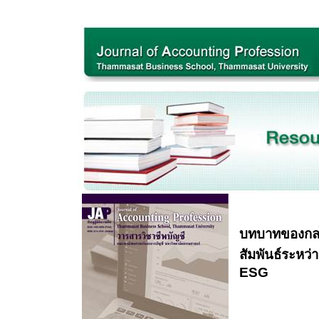
บทบาทของกลไ
สัมพันธ์ระหว
ESG