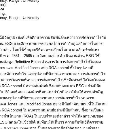
ancy,
Rangsit
University
hor)
or
ing,
ancy,
Rangsit
University
งนี้มีวัตถุประสงค์ เพื่อศึกษาความสัมพันธ์ระหว่างการจัดการกำไรกับ
้าน
ESG
และศึกษาบทบาทของกลไกการกำกับดูแลกิจการในการ
ังกล่าว โดยใช้ข้อมูลบริษัทจดทะเบียนในตลาดหลักทรัพย์แห่ง
ี พ.ศ. 2561 – 2565 การวัดค่าผลการดำเนินงานด้าน
ESG
ใช้
านข้อมูล
Refinitive
Eikon
ส่วนการวัดการจัดการกำไรใช้โมเดล
ones
และ
Modified Jones with ROA control
ทั้งในรูปแบบที่
การจัดการกำไร และรูปแบบที่พิจารณาขนาดของการจัดการกำไร
ผลการวิเคราะห์พบว่า การจัดการกำไรเชิงทิศทางที่วัดโดยโมเดล
h ROA control
มีความสัมพันธ์เชิงลบกับคะแนน
ESG
อย่างมีนัย
ดับ 1% สะท้อนว่า องค์กรที่ตกแต่งกำไรมีแนวโน้มให้ความสำคัญ
่วนของรูปแบบที่พิจารณาขนาดของการจัดการกำไร พบความ
มเดล
Jones
และ
Modified Jones
อย่างมีนัยสำคัญ ขณะที่ในโมเดล
h ROA control
ไม่พบความสัมพันธ์อย่างมีนัยสำคัญ ซึ่งอาจเป็นผล
รดำเนินงาน (
ROA)
ในแบบจำลองดังกล่าว ทำให้ผลกระทบของ
ESG
ลดลงในเชิงสถิติ สะท้อนให้เห็นว่า ความสัมพันธ์ที่ตรวจพบ
ละ
Modified Jones
อาจเป็นผลลวงจากข้อจำกัดของแบบจำลอง