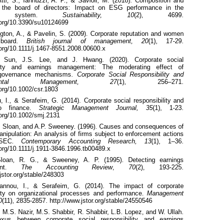
tti
, S.,
Iannuzzi
, A. P., &
Savioli
, M. (2018). Composition and
f the board of directors: Impact on ESG performance in the
ng system.
Sustainability, 10
(2), 4699.
i.org/10.3390/su10124699
ngton, A., &
Pavelin
, S. (2009). Corporate reputation and women
board.
British journal of management, 20
(1), 17-29.
.org/10.1111/j.1467-8551.2008.00600.x
 Sun, J.S. Lee, and J. Hwang. (2020). Corporate social
ility and earnings management: The moderating effect of
 governance mechanisms.
Corporate Social Responsibility and
nmental Management, 27
(1), 256–271.
.org/10.1002/csr.1803
u
, I., &
Serafeim
, G. (
2014).
Corporate social responsibility and
o finance.
Strategic Management Journal,
35
(1)
,
1-23.
.org/10.1002/smj.2131
. Sloan, and A.P. Sweeney. (
1996
)
.
Causes and
consequences of
anipulation: An analysis of
firms
subject to enforcement actions
 SEC.
Contemporary
Accounting Research,
13
(1)
,
1–36.
org/
10.1111/
j.
1911-3846.1996.
tb
00489.
x
Sloan, R. G., & Sweeney, A. P. (
1995).
Detecting earnings
ment.
The Accounting Review
,
70
(2)
,
193-225.
jstor.org/stable/248303
oannou
, I., &
Serafeim
, G. (2014). The impact of corporate
lity on organizational processes and performance.
Management
0
(11), 2835-2857. http://www.jstor.org/stable/24550546
, M.S. Nazir, M.S. Shabbir, R. Shabbir, L.B. Lopez,
and W. Ullah.
xus between corporate social responsibility
and earnings